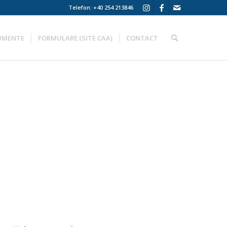
Telefon: +40 254 213846
UMENTE
FORMULARE (SITE CAA)
CONTACT