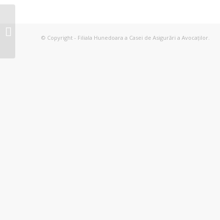
Model nou declarație lunară
contributivă anul 2023
© Copyright - Filiala Hunedoara a Casei de Asigurări a Avocaților.