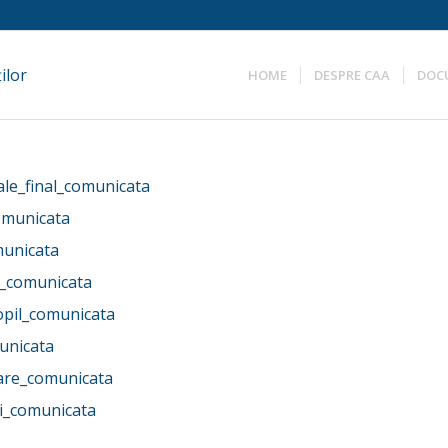
HOME
DESPRE CAA
DOC
ale_final_comunicata
omunicata
municata
4_comunicata
opil_comunicata
unicata
are_comunicata
ii_comunicata