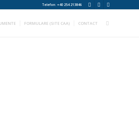
Telefon: +40 254 213846
UMENTE
FORMULARE (SITE CAA)
CONTACT